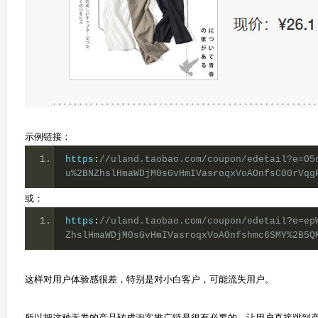
示例链接：
https
:
//uland.taobao.com/coupon/edetail?e=O5
u%2BNZhslHmaWDjM0sGvHmIVasroqxVoAOnfsC00rVqg
或：
https
:
//uland.taobao.com/coupon/edetail?e=ep
ZhslHmaWDjM0sGvHmIVasroqxVoAOnfshmc6SMY%2B5Q
这样对用户体验感很差，特别是对小白客户，可能流失用户。
所以把这种无券的产品转成
淘客
推广链是很有必要的，让用户直接跳到产