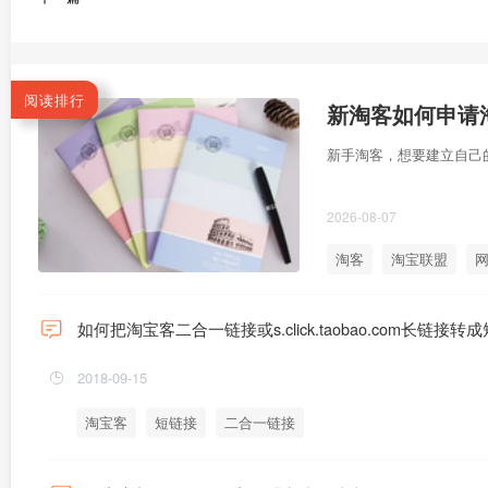
阅读排行
新淘客如何申请淘
新手淘客，想要建立自己
2026-08-07
淘客
淘宝联盟
网
如何把淘宝客二合一链接或s.click.taobao.com长链接转
2018-09-15
淘宝客
短链接
二合一链接