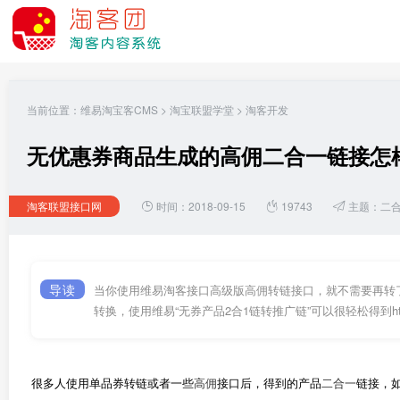
当前位置：
维易淘宝客CMS
>
淘宝联盟学堂
>
淘客开发
无优惠券商品生成的高佣二合一链接怎样转成s.
淘客联盟接口网
时间：2018-09-15
19743
主题：
二
导读
当你使用维易淘客接口高级版高佣转链接口，就不需要再转
转换，使用维易“无券产品2合1链转推广链”可以很轻松得到https://s.c
很多人使用单品券转链或者一些
高佣
接口后，得到的产品
二合一
链接，