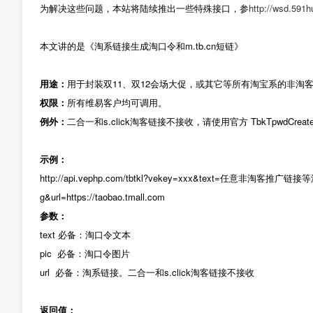
为解决这些问题，本站将陆续推出一些特殊接口，参
http://wsd.591h
本文讲的是《淘系链接生成淘口令和m.tb.cn短链》
用途：
用于封装双11、双12会场大促，或其它等所有淘宝系的非淘
权限：
所有维易客户均可调用。
例外：
二合一和s.click淘客链接不接收，请使用官方 TbkTpwdCreate
示例：
http://api.vephp.com/tbtkl?vekey=xxx&text=任意非淘客推广链接等淘系
g&url=https://taobao.tmall.com
参数：
text 必备：淘口令文本
pic 必备：淘口令图片
url 必备：淘系链接。二合一和s.click淘客链接不接收
返回值：