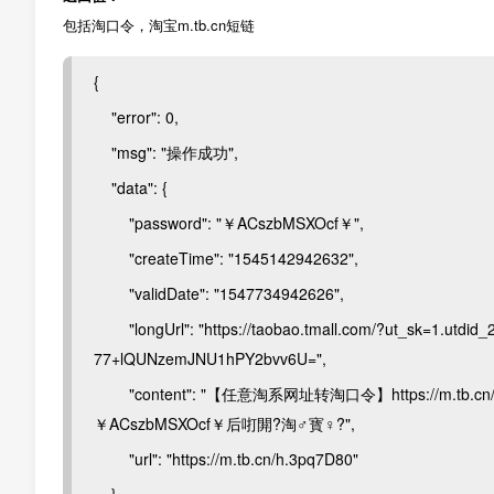
包括淘口令，淘宝m.tb.cn短链
{
"error": 0,
"msg": "操作成功",
"data": {
"password": "￥ACszbMSXOcf￥",
"createTime": "1545142942632",
"validDate": "1547734942626",
"longUrl": "https://taobao.tmall.com/?ut_sk=1.utdi
77+lQUNzemJNU1hPY2bvv6U=",
"content": "【任意淘系网址转淘口令】https://m.t
￥ACszbMSXOcf￥后咑閞?淘♂寳♀?",
"url": "https://m.tb.cn/h.3pq7D80"