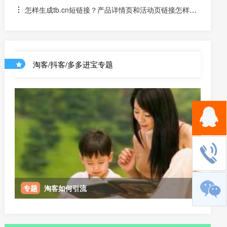
怎样生成tb.cn短链接？产品详情页和活动页链接怎样生
成淘口令？
淘客/抖客/多多进宝专题
专题
淘客如何引流