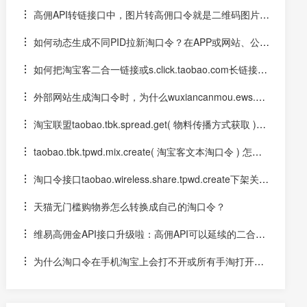
接？
高佣API转链接口中，图片转高佣口令就是二维码图片解
码后转成您的淘口令
如何动态生成不同PID拉新淘口令？在APP或网站、公众
号中实时生成拉新口令
如何把淘宝客二合一链接或s.click.taobao.com长链接转
成短链接？
外部网站生成淘口令时，为什么wuxiancanmou.ews.m.j
aeapp.com生成的淘口令用淘宝APP打开不会提示可能存在
淘宝联盟taobao.tbk.spread.get( 物料传播方式获取 )接
风险
口获取短链接
taobao.tbk.tpwd.mix.create( 淘宝客文本淘口令 ) 怎么
用？能防止微信封号么？
淘口令接口taobao.wireless.share.tpwd.create下架关闭
会影响到哪些业务？
天猫无门槛购物券怎么转换成自己的淘口令？
维易高佣金API接口升级啦：高佣API可以延续的二合一
链接或淘口令参数中的优惠券信息
为什么淘口令在手机淘宝上会打不开或所有手淘打开异
常，或安卓可以而苹果手淘不行?原因有哪些？