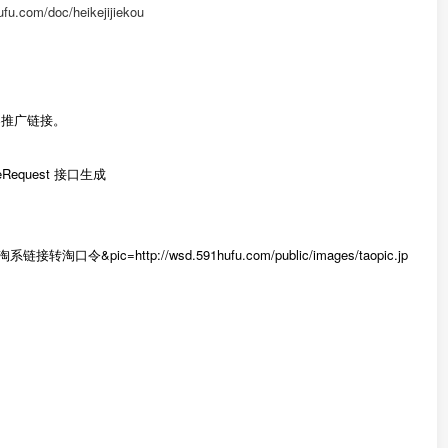
ufu.com/doc/heikejijiekou
客推广链接。
Request 接口生成
链接转淘口令&pic=http://wsd.591hufu.com/public/images/taopic.jp