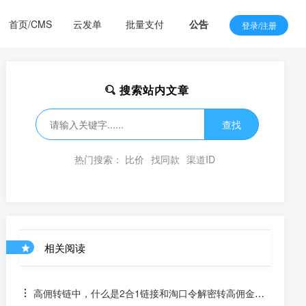
首页/CMS
云发单
批量支付
公告
登录/注册
搜索站内文章
查找
热门搜索：
比价
找同款
渠道ID
相关阅读
高佣转链中，什么是2合1链接和淘口令解密转高佣金链