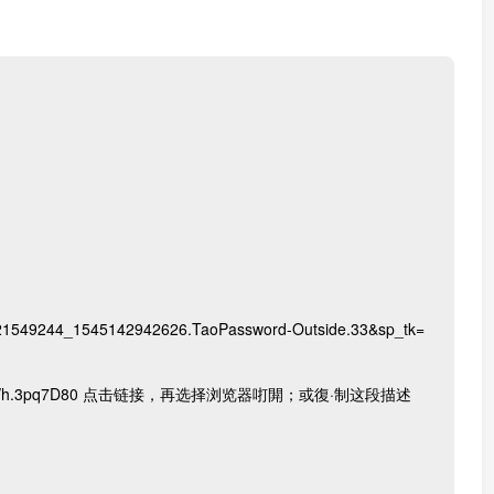
d_21549244_1545142942626.TaoPassword-Outside.33&sp_tk=
b.cn/h.3pq7D80 点击链接，再选择浏览器咑閞；或復·制这段描述