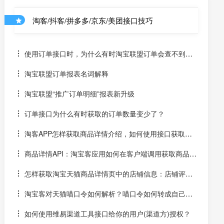
淘客/抖客/拼多多/京东/美团接口技巧
使用订单接口时，为什么有时淘宝联盟订单会查不到？
有时淘宝联盟APP有订单而淘宝联盟PC端没有？订单如何
淘宝联盟订单报表名词解释
补缺补漏？
淘宝联盟“推广订单明细”报表新升级
订单接口为什么有时获取的订单数量变少了？
淘客APP怎样获取商品详情介绍，如何使用接口获取产
品图片详情
商品详情API：淘宝客应用如何在客户端调用获取商品图
片详情说明接口？
怎样获取淘宝天猫商品详情页中的店铺信息：店铺评
分、卖家头像等
淘宝客对天猫喵口令如何解析？喵口令如何转成自己的
高佣淘口令和高佣推广链接？
如何使用维易渠道工具接口给你的用户(渠道方)授权？