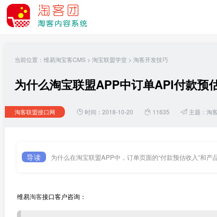
当前位置：
维易淘宝客CMS
>
淘宝联盟学堂
>
淘客开发技巧
为什么淘宝联盟APP中订单API付款
淘客联盟接口网
时间：2018-10-20
11635
主题：
淘
导读
为什么在淘宝联盟APP中，订单页面的“付款预估收入”和产
维易
淘客
接口客户咨询：