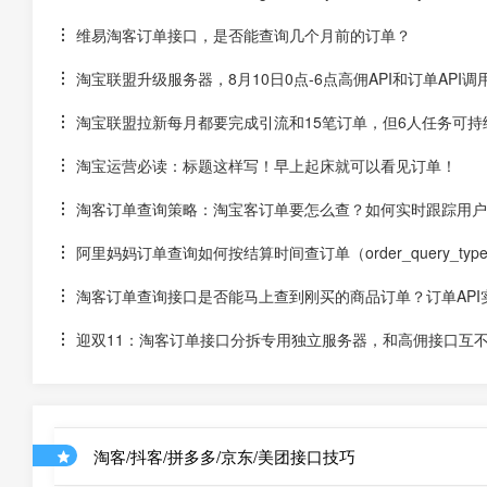
维易淘客订单接口，是否能查询几个月前的订单？
淘宝联盟升级服务器，8月10日0点-6点高佣API和订单API
淘宝联盟拉新每月都要完成引流和15笔订单，但6人任务可
淘宝运营必读：标题这样写！早上起床就可以看见订单！
淘客订单查询策略：淘宝客订单要怎么查？如何实时跟踪用户
阿里妈妈订单查询如何按结算时间查订单（order_query_type为s
淘客订单查询接口是否能马上查到刚买的商品订单？订单API
迎双11：淘客订单接口分拆专用独立服务器，和高佣接口互
淘客/抖客/拼多多/京东/美团接口技巧