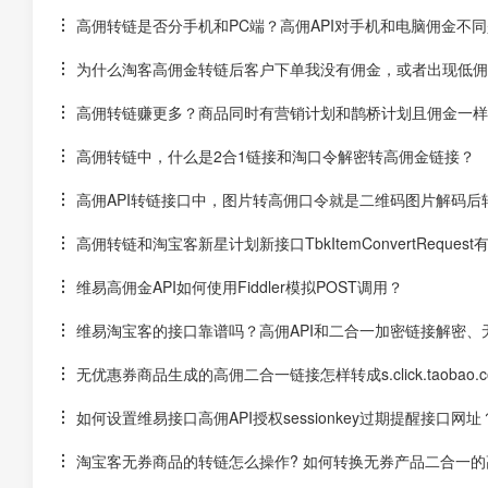
高佣转链是否分手机和PC端？高佣API对手机和电脑佣金不
为什么淘客高佣金转链后客户下单我没有佣金，或者出现低佣
高佣转链赚更多？商品同时有营销计划和鹊桥计划且佣金一样
高佣转链中，什么是2合1链接和淘口令解密转高佣金链接？
高佣API转链接口中，图片转高佣口令就是二维码图片解码后
高佣转链和淘宝客新星计划新接口TbkItemConvertReques
维易高佣金API如何使用Fiddler模拟POST调用？
维易淘宝客的接口靠谱吗？高佣API和二合一加密链接解密、
无优惠券商品生成的高佣二合一链接怎样转成s.click.taobao.
如何设置维易接口高佣API授权sessionkey过期提醒接口网址
淘宝客无券商品的转链怎么操作? 如何转换无券产品二合一的高