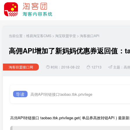
当前位置：
维易淘宝客CMS
>
淘宝联盟学堂
>
淘客接口API
高佣API增加了新妈妈优惠券返回值：taobao.
淘客联盟接口网
时间：2018-08-22
12713
主题：
高
导读
高佣API转链接口taobao.tbk.privilege
高佣
API转链接口 taobao.tbk.privilege.get( 单品券高效转链A