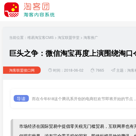
当前位置：
维易淘宝客CMS
>
淘宝联盟学堂
>
淘客推广
巨头之争：微信淘宝再度上演围绕淘口
淘客联盟接口网
时间：2018-06-02
7665
主题：
淘客
导读
而在今年618这个腾讯系开创的电商狂欢节即将开始的节点
市场经济在国际贸易中提倡零关税无门槛贸易，互联网界也有
但现实世界，没有完全零关税的国家，即使标榜开放的腾讯，