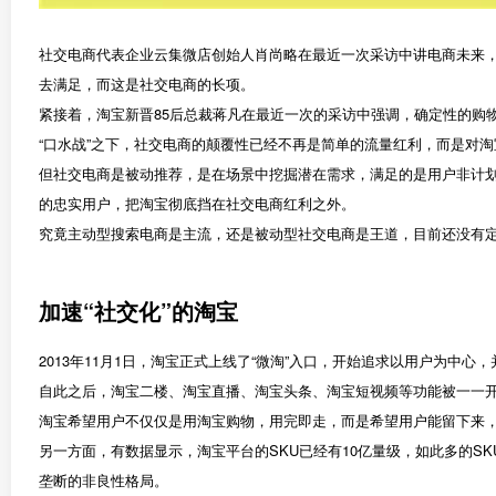
社交电商代表企业云集微店创始人肖尚略在最近一次采访中讲电商未来，
去满足，而这是社交电商的长项。
紧接着，淘宝新晋85后总裁蒋凡在最近一次的采访中强调，确定性的购
“口水战”之下，社交电商的颠覆性已经不再是简单的流量红利，而是对
但社交电商是被动推荐，是在场景中挖掘潜在需求，满足的是用户非计
的忠实用户，把淘宝彻底挡在社交电商红利之外。
究竟主动型搜索电商是主流，还是被动型社交电商是王道，目前还没有
加速“社交化”的淘宝
2013年11月1日，淘宝正式上线了“微淘”入口，开始追求以用户为
自此之后，淘宝二楼、淘宝直播、淘宝头条、淘宝短视频等功能被一一
淘宝希望用户不仅仅是用淘宝购物，用完即走，而是希望用户能留下来，
另一方面，有数据显示，淘宝平台的SKU已经有10亿量级，如此多的
垄断的非良性格局。