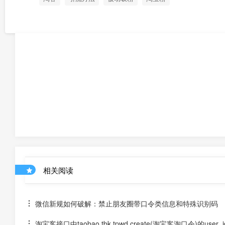
相关阅读
微信新规如何破解：禁止朋友圈带口令类信息和特殊识别码
淘宝客接口中taobao.tbk.tpwd.create(淘宝客淘口令)的use