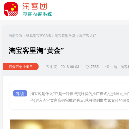
当前位置：
维易淘宝客CMS
>
淘宝联盟学堂
>
淘宝客入门
淘宝客里淘“黄金”
百分百创业项目
时间：2018-06-03
7585
主题：
淘客
导读
淘宝客是什么?它是一种按成交计费的推广模式,也指通过推广
子)进入淘宝卖家店铺完成购买后,就可得到由卖家支付的佣