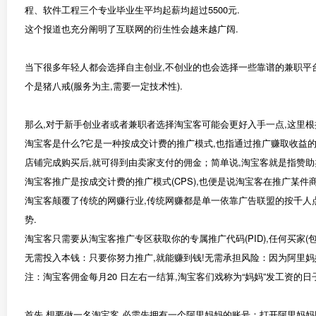
程、软件工程三个专业毕业生平均起薪均超过5500元.
这个报道也充分阐明了互联网的衍生性会越来越广阔.
当下很多年轻人都会选择自主创业,不创业的也会选择一些靠谱的兼职平台
个是猪八戒(服务为主,需要一定技术性).
那么,对于新手创业者或者兼职者选择淘宝客可能会更好入手一点,这里根
淘宝客是什么?它是一种按成交计费的推广模式,也指通过推广赚取收益的
店铺完成购买后,就可得到由卖家支付的佣金；简单说,淘宝客就是指赞
淘宝客推广是按成交计费的推广模式(CPS),也便是说淘宝客在推广某件
淘宝客颠覆了传统的网赚行业,传统网赚都是单一依靠广告联盟的按千人点击付
势.
淘宝客只需要从淘宝客推广专区获取你的专属推广代码(PID),任何买家
无需投入本钱：只要你努力推广,就能赚到钱!无需承担风险：因为阿里妈
注：淘宝客佣金每月20 日左右一结算,淘宝客们戏称为“妈妈”发工资的日子
首先,想要做一名淘宝客,必需先拥有一个阿里妈妈的账号：打开阿里妈妈