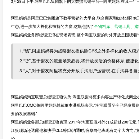
3月28日下午,阿里巴巴集团旗下的大数据营销平台—阿里妈妈,在其一年
阿里妈妈是阿里巴巴集团旗下数字营销的大平台,联合商家和媒体矩阵实现
生态,进一步加大孵化和扶持的力度,这既包括了
全物料库、营销工具、建
阿里妈妈业务部经理江浪在现场表现,整个淘宝联盟的对外开放是围绕着“钱”
1.“钱”,阿里妈妈将为战略盟友提供除CPS之外多样化的收
2.“货”,基于盟友的流量场景必要,将开放灵活的价格体系,便
3.“人”,对于盟友阿里将充分开放手淘用户运营权,在手淘具
阿里妈妈淘宝联盟总经理江狼认为,淘宝联盟将更多内容生产转化成商业机
阿里巴巴CMO兼阿里妈妈总裁董本洪现场表示,“淘宝联盟至今已经发展
要的发展基础.”
阿里妈妈业务部总经理江狼表现,2017年淘宝联盟对外分成超过200亿元,他
江狼现场还透露他和快手CEO宿华沟通时,宿华向他表现有两个大方向,
的.