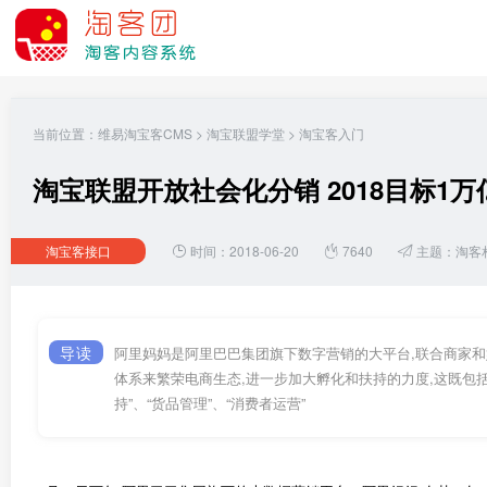
当前位置：
维易淘宝客CMS
>
淘宝联盟学堂
>
淘宝客入门
淘宝联盟开放社会化分销 2018目标1
淘宝客接口
时间：2018-06-20
7640
主题：
淘客
导读
阿里妈妈是阿里巴巴集团旗下数字营销的大平台,联合商家和
体系来繁荣电商生态,进一步加大孵化和扶持的力度,这既包
持”、“货品管理”、“消费者运营”