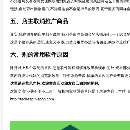
不知道网友有没有发现偶尔用浏览器的时候会发现某些网站左下角有弹出
链接,自动弹出购物窗口,不知道这会不会是掉单的原因,宽带服务商同样会
五、店主取消推广商品
其实,现在很多的店主都不诚信,特别是那些
高佣
金的店铺,好比一个50%
这是个很容易的误区.店主又不傻,自然会用尽办法节省佣金,偶尔停止推
六、别的常用软件原因
除开以上几个常见的原因,恶意软件同样能够导致黑单现象;另外,现在部分
前内置统计代码的浏览器数量、种类渐渐变多,掉单的原因同样会变得更为
这里是运营风向标,欢迎留言互动颁发自己独到的见解.
欢迎交流“不哭不闹不上吊”，解析淘宝联盟丢单问题！所讲内容，本站（
http://taokeapi.vephp.com