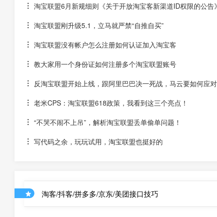
淘宝联盟6月新规细则《关于开放淘宝客新渠道ID权限的公告
淘宝联盟刚升级5.1，立马就严禁“自推自买”
淘宝联盟没有帐户怎么注册如何认证加入淘宝客
教大家用一个身份证如何注册多个淘宝联盟账号
反淘宝联盟开始上线，跟阿里巴巴决一死战，马云要如何应对
老米CPS：淘宝联盟618政策，我看到这三个亮点！
“不哭不闹不上吊”，解析淘宝联盟丢单偷单问题！
写代码之余，玩玩试用，淘宝联盟也挺好的
淘客/抖客/拼多多/京东/美团接口技巧