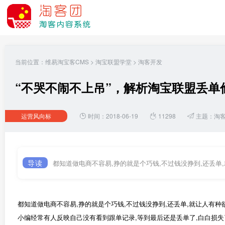
当前位置：
维易淘宝客CMS
>
淘宝联盟学堂
>
淘客开发
“不哭不闹不上吊”，解析淘宝联盟丢单
运营风向标
时间：2018-06-19
11298
主题：
淘
导读
都知道做电商不容易,挣的就是个巧钱,不过钱没挣到,还丢单
都知道做电商不容易,挣的就是个巧钱,不过钱没挣到,还丢单,就让人有种
小编经常有人反映自己没有看到跟单记录,等到最后还是丢单了,白白损失