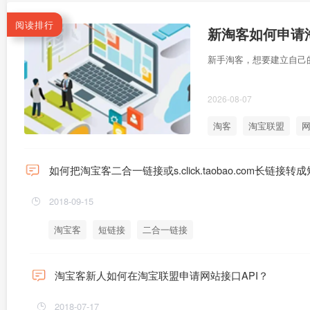
阅读排行
新淘客如何申请淘
新手淘客，想要建立自己
2026-08-07
淘客
淘宝联盟
网
如何把淘宝客二合一链接或s.click.taobao.com长链接转
2018-09-15
淘宝客
短链接
二合一链接
淘宝客新人如何在淘宝联盟申请网站接口API？
2018-07-17