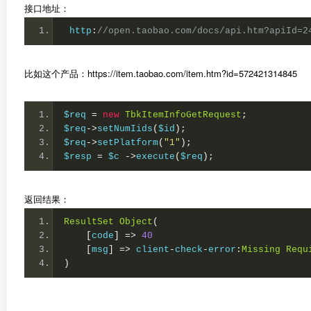
接口地址：
 http
:
//open.taobao.com/docs/api.htm?apiId=2
比如这个产品：https://item.taobao.com/item.htm?id=572421314845
$req 
=
new
TbkItemInfoGetRequest
;
$req
->
setNumIids
(
$id
);
$req
->
setPlatform
(
"1"
);
$resp 
=
 $c 
->
execute
(
$req
);
返回结果：
ResultSet
Object
(
[
code
]
=>
40
[
msg
]
=>
 client
-
check
-
error
:
Missing
Requ
)