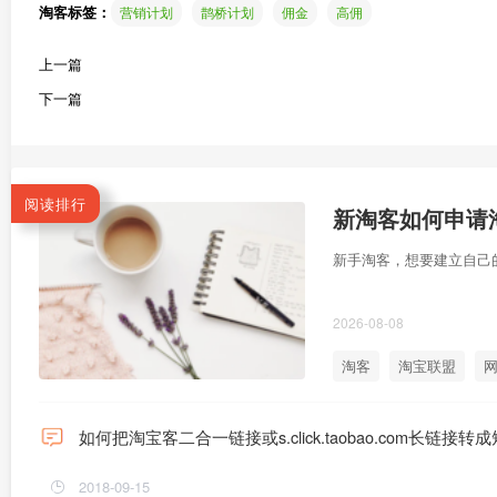
淘客标签：
营销计划
鹊桥计划
佣金
高佣
上一篇
下一篇
阅读排行
新淘客如何申请淘
新手淘客，想要建立自己
2026-08-08
淘客
淘宝联盟
网
如何把淘宝客二合一链接或s.click.taobao.com长链接转
2018-09-15