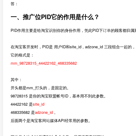
答：
一、推广位PID它的作用是什么？
PID作用主要是给淘宝识别你的身份作用，凭此PID下
订单
的顾客都归属
在淘宝客开发时，PID是 用户ID和site_id , adzone_id 三段组合
它的格式是：
mm_98728315_44422162_468335682
其中：
开头都是mm_打头的，是固定的。
98728315 是你的淘宝联盟帐号ID，基本用不到此参数。
44422162 是
site_id
468335682 是
adzone_id
，
后面两个是淘宝客
网站
媒体API经常用的参数。