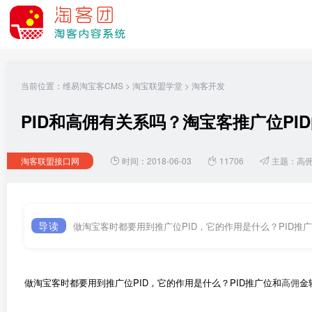
当前位置：
维易淘宝客CMS
>
淘宝联盟学堂
>
淘客开发
PID和高佣有关系吗？淘宝客推广位PI
淘客联盟接口网
时间：2018-06-03
11706
主题：
高
导读
做淘宝客时都要用到推广位PID，它的作用是什么？PID推
做淘宝客时都要用到推广位PID，它的作用是什么？PID推广位和
高佣
金