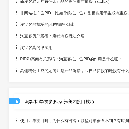
新淘客取无券有佣金产品的高佣推广链接（s.click）
非网站推广位PID（比如导购推广位）是否能用于生成淘宝客
淘宝客的鹊桥的pid在哪里创建
淘宝客另辟蹊径：店铺淘客玩法介绍
淘宝客真的很实用
PID和高佣有关系吗？淘宝客推广位PID的作用是什么呢？
高佣转链生成的定向计划产品链接，和自己拼接的链接有什么
淘客/抖客/拼多多/京东/美团接口技巧
使用订单接口时，为什么有时淘宝联盟订单会查不到？有时淘宝