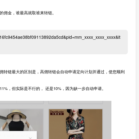
的佣金，谁最高就取谁来转链。
ef1316fc9454ae38bf09113892da5cd&pid=mm_xxxx_xxxx_xxxx&it
佣转链最大的区别是，高佣转链会自动申请定向计划并通过，使您顺利
11%，但实际是不行的， 还是10%，因为缺一步自动申请。