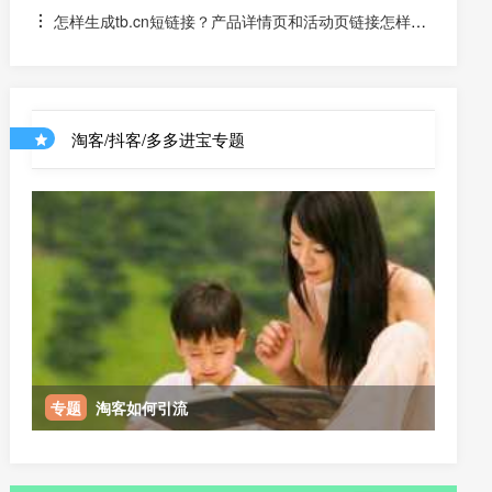
怎样生成tb.cn短链接？产品详情页和活动页链接怎样生
成淘口令？
淘客/抖客/多多进宝专题
专题
淘客如何引流