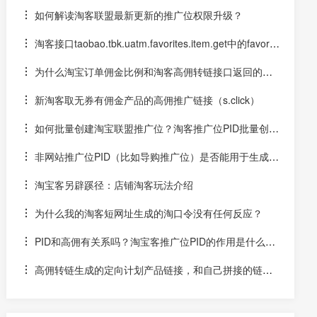
接？
如何解读淘客联盟最新更新的推广位权限升级？
淘客接口taobao.tbk.uatm.favorites.item.get中的favorit
es_id从哪找？
为什么淘宝订单佣金比例和淘客高佣转链接口返回的分
佣金比例不一样
新淘客取无券有佣金产品的高佣推广链接（s.click）
如何批量创建淘宝联盟推广位？淘客推广位PID批量创建
软件下载
非网站推广位PID（比如导购推广位）是否能用于生成淘
宝客二合一链接？
淘宝客另辟蹊径：店铺淘客玩法介绍
为什么我的淘客短网址生成的淘口令没有任何反应？
PID和高佣有关系吗？淘宝客推广位PID的作用是什么
呢？
高佣转链生成的定向计划产品链接，和自己拼接的链接
有什么不同？什么是淘客定向计划