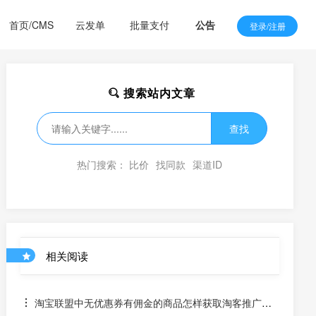
首页/CMS
云发单
批量支付
公告
登录/注册
搜索站内文章
查找
热门搜索：
比价
找同款
渠道ID
相关阅读
淘宝联盟中无优惠券有佣金的商品怎样获取淘客推广链