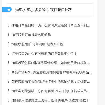
淘客/抖客/拼多多/京东/美团接口技巧
使用订单接口时，为什么有时淘宝联盟订单会查不到？
有时淘宝联盟APP有订单而淘宝联盟PC端没有？订单如何
淘宝联盟订单报表名词解释
补缺补漏？
淘宝联盟“推广订单明细”报表新升级
订单接口为什么有时获取的订单数量变少了？
淘客APP怎样获取商品详情介绍，如何使用接口获取产
品图片详情
商品详情API：淘宝客应用如何在客户端调用获取商品图
片详情说明接口？
怎样获取淘宝天猫商品详情页中的店铺信息：店铺评
分、卖家头像等
淘宝客对天猫喵口令如何解析？喵口令如何转成自己的
高佣淘口令和高佣推广链接？
如何使用维易渠道工具接口给你的用户(渠道方)授权？