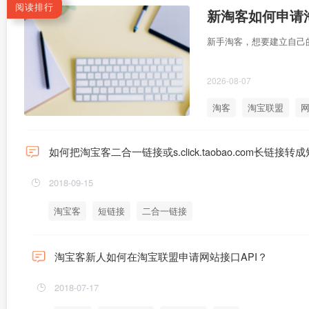
阅读排行
新淘客如何申请淘
新手淘客，想要建立自己
2026-08-07
淘客
淘宝联盟
网
如何把淘宝客二合一链接或s.click.taobao.com长链接转
2018-09-15
淘宝客
短链接
二合一链接
淘宝客新人如何在淘宝联盟申请网站接口API？
2018-07-17