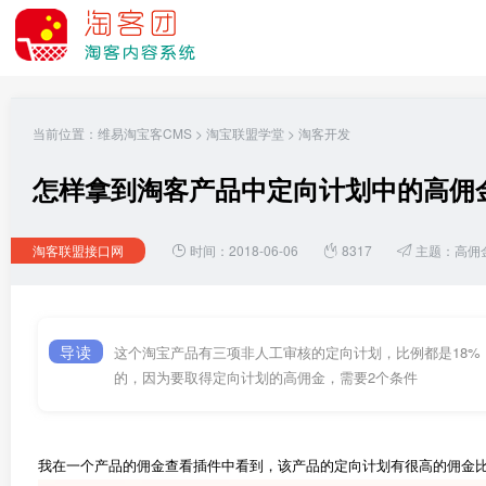
当前位置：
维易淘宝客CMS
>
淘宝联盟学堂
>
淘客开发
怎样拿到淘客产品中定向计划中的高佣
淘客联盟接口网
时间：2018-06-06
8317
主题：
高佣
导读
这个淘宝产品有三项非人工审核的定向计划，比例都是18
的，因为要取得定向计划的高佣金，需要2个条件
我在一个产品的佣金查看插件中看到，该产品的定向计划有很高的佣金比